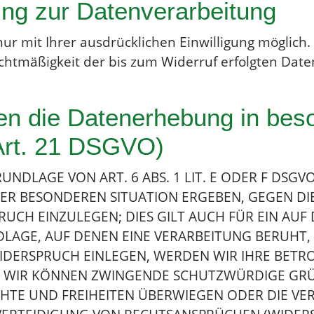
gung zur Datenverarbeitung
r mit Ihrer ausdrücklichen Einwilligung möglich. S
Rechtmäßigkeit der bis zum Widerruf erfolgten Dat
n die Datenerhebung in bes
Art. 21 DSGVO)
DLAGE VON ART. 6 ABS. 1 LIT. E ODER F DSGVO
HRER BESONDEREN SITUATION ERGEBEN, GEGEN DI
CH EINZULEGEN; DIES GILT AUCH FÜR EIN AUF
NDLAGE, AUF DENEN EINE VERARBEITUNG BERUHT,
IDERSPRUCH EINLEGEN, WERDEN WIR IHRE BET
NN, WIR KÖNNEN ZWINGENDE SCHUTZWÜRDIGE GR
ECHTE UND FREIHEITEN ÜBERWIEGEN ODER DIE VE