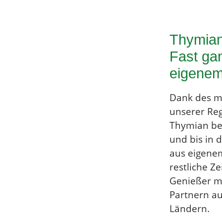
Thymian
Fast ga
eigene
Dank des mi
unserer Reg
Thymian be
und bis in 
aus eigene
restliche Ze
Genießer m
Partnern au
Ländern.