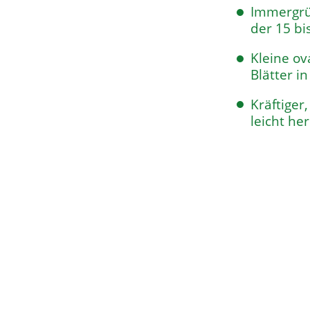
Immergrü
der 15 bi
Kleine ov
Blätter i
Kräftiger
leicht h