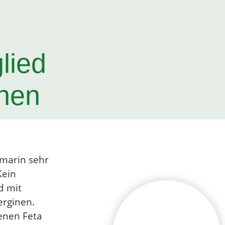
lied
anen
marin sehr
Kein
d mit
erginen.
enen Feta