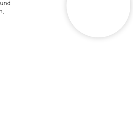
 und
n,