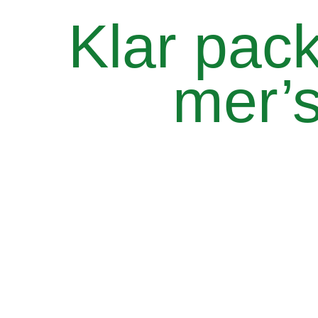
Klar pac
mer’