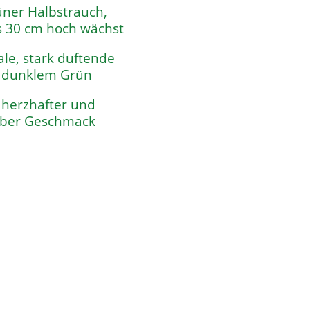
ner Halbstrauch,
s 30 cm hoch wächst
ale, stark duftende
n dunklem Grün
, herzhafter und
erber Geschmack